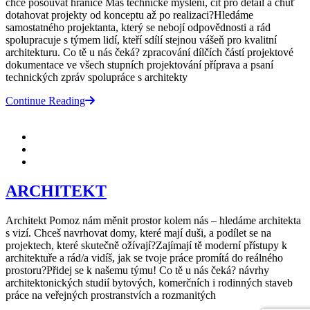
chce posouvat hranice Máš technické myšlení, cit pro detail a chuť
dotahovat projekty od konceptu až po realizaci?Hledáme
samostatného projektanta, který se nebojí odpovědnosti a rád
spolupracuje s týmem lidí, kteří sdílí stejnou vášeň pro kvalitní
architekturu. Co tě u nás čeká? zpracování dílčích částí projektové
dokumentace ve všech stupních projektování příprava a psaní
technických zpráv spolupráce s architekty
Continue Reading
ARCHITEKT
Architekt Pomoz nám měnit prostor kolem nás – hledáme architekta
s vizí. Chceš navrhovat domy, které mají duši, a podílet se na
projektech, které skutečně ožívají?Zajímají tě moderní přístupy k
architektuře a rád/a vidíš, jak se tvoje práce promítá do reálného
prostoru?Přidej se k našemu týmu! Co tě u nás čeká? návrhy
architektonických studií bytových, komerčních i rodinných staveb
práce na veřejných prostranstvích a rozmanitých